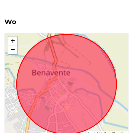
Wo
+
−