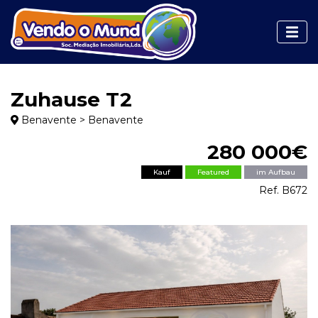
Zuhause T2
Benavente > Benavente
280 000€
Kauf
Featured
im Aufbau
Ref. B672