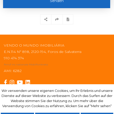
Senden
VENDO O MUNDO IMOBILIÁRIA
E.N.114 Nº 898, 2120-194, Foros de Salvaterra
910 474 374
Anruf ins nationale Mobilfunknetz
AMI: 6282
Wir verwenden unsere eigenen Cookies, um Ihr Erlebnis und unsere
Wir verwenden unsere eigenen Cookies, um Ihr Erlebnis und unsere
Dienste auf dieser Website zu verbessern. Durch das Surfen auf der
Dienste auf dieser Website zu verbessern. Durch das Surfen auf der
Abonnieren
Website stimmen Sie der Nutzung zu. Um mehr über die
Website stimmen Sie der Nutzung zu. Um mehr über die
Verwendung von Cookies zu erfahren, klicken Sie auf “Mehr sehen“
Verwendung von Cookies zu erfahren, klicken Sie auf “Mehr sehen“