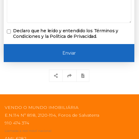
Declaro que he leído y entendido los
Términos y
Condiciones y la Política de Privacidad
.
Enviar
VENDO O MUNDO IMOBILIÁRIA
E.N.114 Nº 898, 2120-194, Foros de Salvaterra
910 474 374
Llamada a red móvil nacional
AMI: 6282