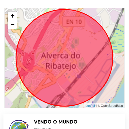
+
−
Leaflet
| © OpenStreetMap
VENDO O MUNDO