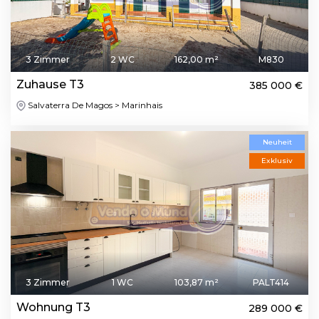
3 Zimmer
2 WC
162,00 m²
M830
Zuhause T3
385 000 €
Salvaterra De Magos > Marinhais
Neuheit
Exklusiv
3 Zimmer
1 WC
103,87 m²
PALT414
Wohnung T3
289 000 €