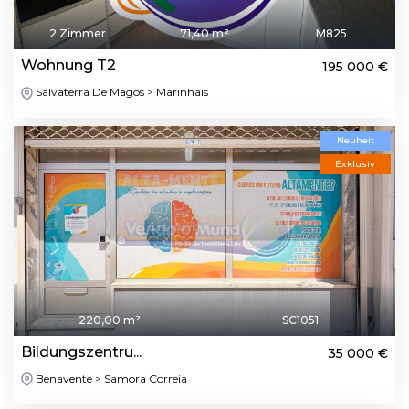
2 Zimmer
71,40 m²
M825
Wohnung T2
195 000 €
Salvaterra De Magos > Marinhais
Neuheit
Exklusiv
220,00 m²
SC1051
Bildungszentru...
35 000 €
Benavente > Samora Correia