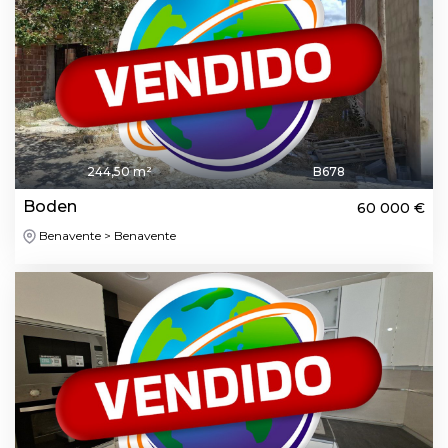
244,50 m²
B678
Boden
60 000 €
Benavente > Benavente