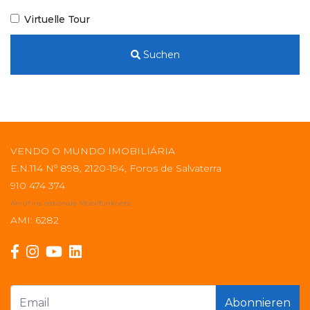
Virtuelle Tour
Suchen
VENDO O MUNDO IMOBILIÁRIA
E.N.114 Nº 898, 2120-194, Foros de Salvaterra
910 474 374
Anruf ins nationale Mobilfunknetz
AMI: 6282
Abonnieren