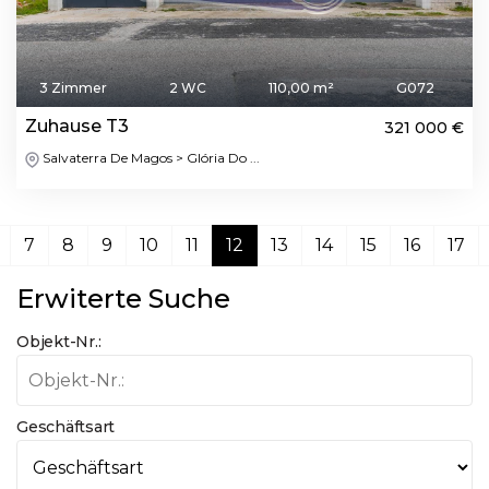
3 Zimmer
2 WC
110,00 m²
G072
Zuhause T3
321 000 €
Salvaterra De Magos > Glória Do ...
7
8
9
10
11
12
13
14
15
16
17
Erwiterte Suche
Objekt-Nr.:
Geschäftsart