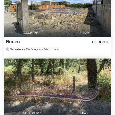
333,14 m²
M829
Boden
65 000 €
Salvaterra De Magos > Marinhais
9.500,00 m²
F842