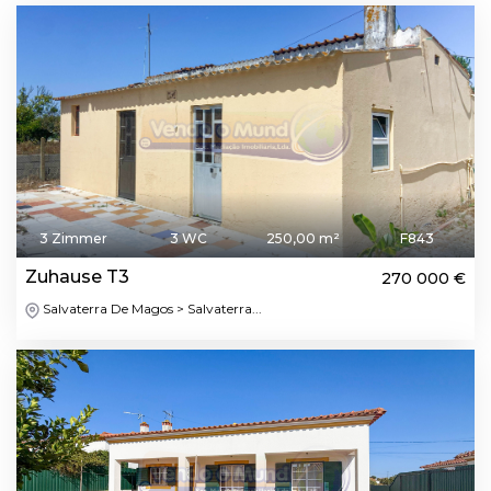
3 Zimmer
3 WC
250,00 m²
F843
Zuhause T3
270 000 €
Salvaterra De Magos > Salvaterra...