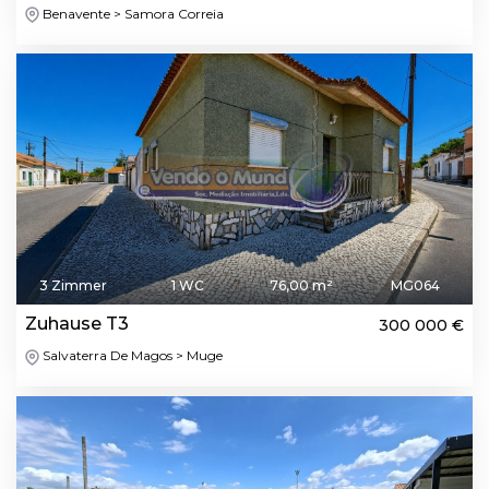
Benavente > Samora Correia
3 Zimmer
1 WC
76,00 m²
MG064
Zuhause T3
300 000 €
Salvaterra De Magos > Muge