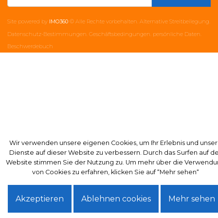
Site powered by
IMO360
© Alle Rechte vorbehalten.
Alternative Streitbeilegung
.
Datenschutz-Bestimmungen.
Geschäftsbedingungen.
persönliche Daten.
Beschwerdebuch
Wir verwenden unsere eigenen Cookies, um Ihr Erlebnis und unse
Wir verwenden unsere eigenen Cookies, um Ihr Erlebnis und unse
Dienste auf dieser Website zu verbessern. Durch das Surfen auf d
Dienste auf dieser Website zu verbessern. Durch das Surfen auf d
Website stimmen Sie der Nutzung zu. Um mehr über die Verwend
Website stimmen Sie der Nutzung zu. Um mehr über die Verwend
von Cookies zu erfahren, klicken Sie auf “Mehr sehen“
von Cookies zu erfahren, klicken Sie auf “Mehr sehen“
Akzeptieren
Akzeptieren
Ablehnen cookies
Ablehnen cookies
Mehr sehen
Mehr sehen