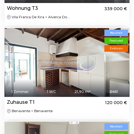
Wohnung T3
339 000 €
Vila Franca De Xira > Alverca Do...
Neuheit
Featured
Exklusiv
1 Zimmer
1 WC
21,90 m²
B661
Zuhause T1
120 000 €
Benavente > Benavente
Neuheit