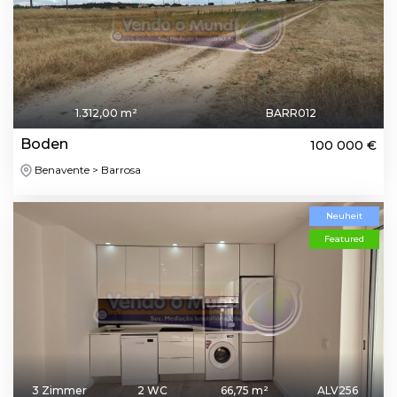
1.312,00 m²
BARR012
Boden
100 000 €
Benavente > Barrosa
Neuheit
Featured
3 Zimmer
2 WC
66,75 m²
ALV256