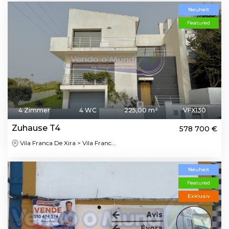
Neuheit
Featured
4 Zimmer
4 WC
225,00 m²
VFX130
Zuhause T4
578 700 €
Vila Franca De Xira > Vila Franc...
Neuheit
Featured
Exklusiv