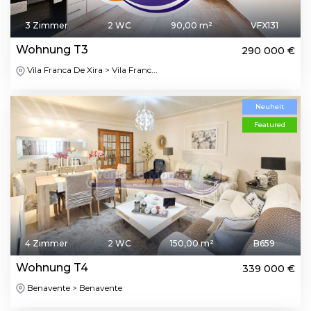
3 Zimmer
2 WC
90,00 m²
VFX131
Wohnung T3
290 000 €
Vila Franca De Xira > Vila Franc...
Neuheit
Featured
4 Zimmer
2 WC
150,00 m²
B659
Wohnung T4
339 000 €
Benavente > Benavente