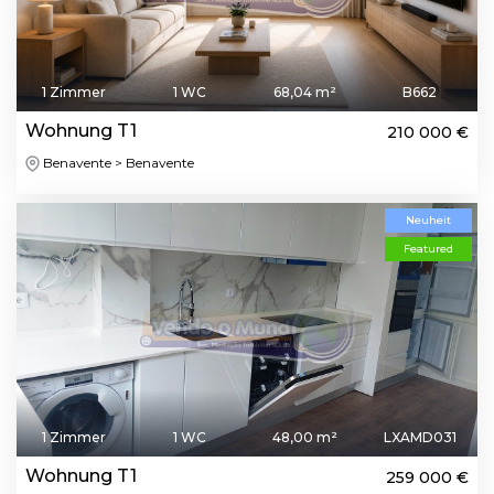
1 Zimmer
1 WC
68,04 m²
B662
Wohnung T1
210 000 €
Benavente > Benavente
Neuheit
Featured
1 Zimmer
1 WC
48,00 m²
LXAMD031
Wohnung T1
259 000 €