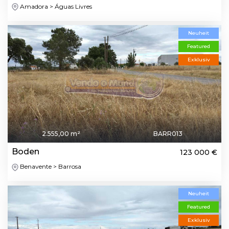
Amadora > Águas Livres
Neuheit
Featured
Exklusiv
2.555,00 m²
BARR013
Boden
123 000 €
Benavente > Barrosa
Neuheit
Featured
Exklusiv