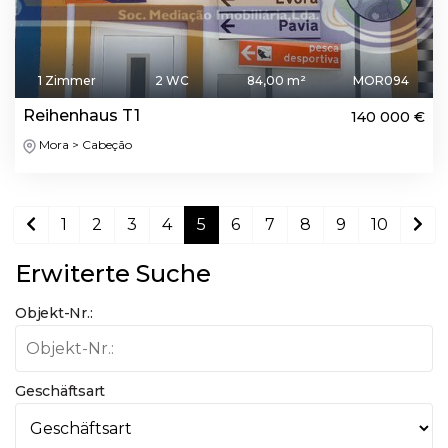
1 Zimmer
2 WC
84,00 m²
MOR094
Reihenhaus T1
140 000 €
Mora > Cabeção
1
2
3
4
5
6
7
8
9
10
Erwiterte Suche
Objekt-Nr.:
Geschäftsart