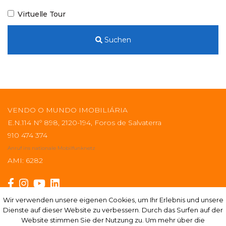
Virtuelle Tour
Suchen
VENDO O MUNDO IMOBILIÁRIA
E.N.114 Nº 898, 2120-194, Foros de Salvaterra
910 474 374
Anruf ins nationale Mobilfunknetz
AMI: 6282
Wir verwenden unsere eigenen Cookies, um Ihr Erlebnis und unsere
Wir verwenden unsere eigenen Cookies, um Ihr Erlebnis und unsere
Dienste auf dieser Website zu verbessern. Durch das Surfen auf der
Dienste auf dieser Website zu verbessern. Durch das Surfen auf der
Abonnieren
Website stimmen Sie der Nutzung zu. Um mehr über die
Website stimmen Sie der Nutzung zu. Um mehr über die