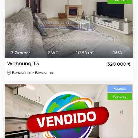
Featured
3 Zimmer
2 WC
112,50 m²
B660
Wohnung T3
320 000 €
Benavente > Benavente
Neuheit
Featured